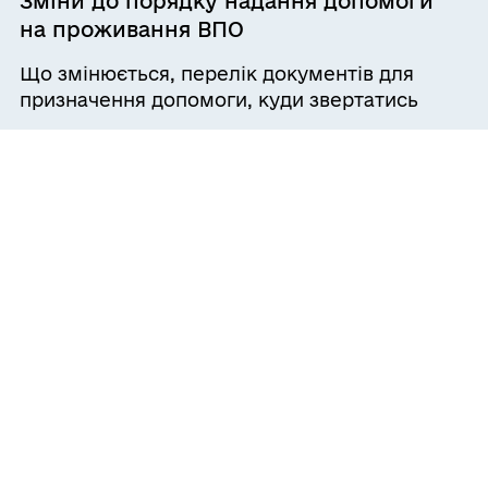
Зміни до порядку надання допомоги
на проживання ВПО
Що змінюється, перелік документів для
призначення допомоги, куди звертатись
Усі новини
ГРОМАДЯНАМ
Послуги
ПРО ЦНАП
Електронна черга
Команда
ГРОМАДА
Новини
Про громаду
Контакти
ДОКУМЕНТИ ТА ДАНІ