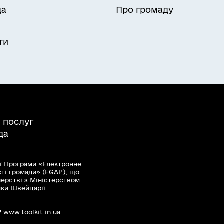
да
Про громаду
ріальної громади
и
ти
 послуг
да
ї Програми «Електронне
сті громади» (EGAP), що
нерстві з Міністерством
мки Швейцарії.
?
www.toolkit.in.ua