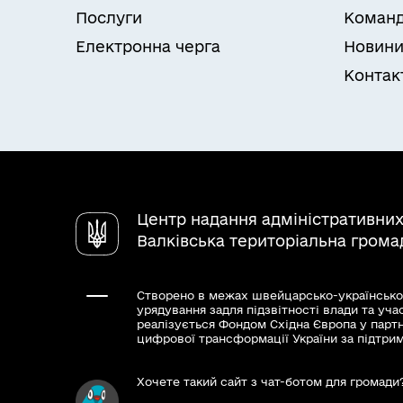
Послуги
Коман
Видача витягу з реєстру терито
Електронна черга
Новин
Контак
Центр надання адміністративних
Валківська територіальна грома
Створено в межах швейцарсько-українсько
урядування задля підзвітності влади та уча
реалізується Фондом Східна Європа у парт
цифрової трансформації України за підтри
Хочете такий сайт з чат-ботом для громади